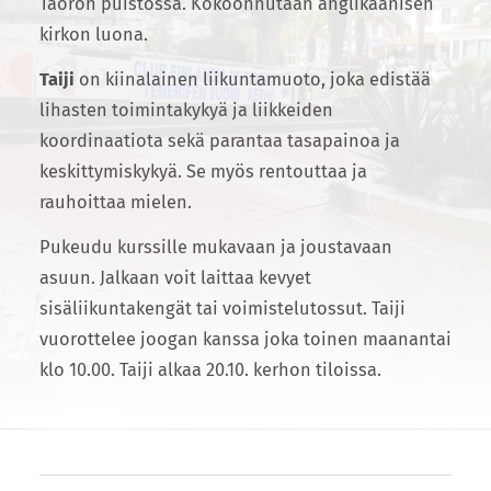
Taoron puistossa. Kokoonnutaan anglikaanisen
kirkon luona.
Taiji
on kiinalainen liikuntamuoto, joka edistää
lihasten toimintakykyä ja liikkeiden
koordinaatiota sekä parantaa tasapainoa ja
keskittymiskykyä. Se myös rentouttaa ja
rauhoittaa mielen.
Pukeudu kurssille mukavaan ja joustavaan
asuun. Jalkaan voit laittaa kevyet
sisäliikuntakengät tai voimistelutossut. Taiji
vuorottelee joogan kanssa joka toinen maanantai
klo 10.00. Taiji alkaa 20.10. kerhon tiloissa.