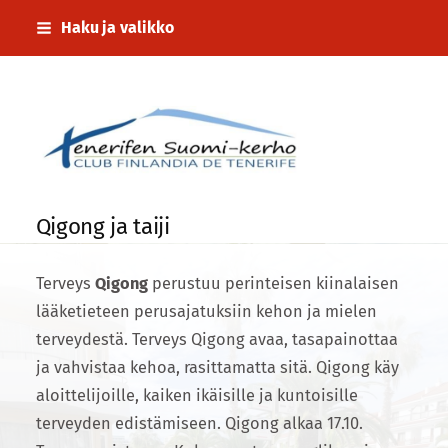
Siirry
Haku ja valikko
sivun
sisältöön
Tenerifen Suomi-kerho
Qigong ja taiji
Terveys
Qigong
perustuu perinteisen kiinalaisen
lääketieteen perusajatuksiin kehon ja mielen
terveydestä. Terveys Qigong avaa, tasapainottaa
ja vahvistaa kehoa, rasittamatta sitä. Qigong käy
aloittelijoille, kaiken ikäisille ja kuntoisille
terveyden edistämiseen. Qigong alkaa 17.10.