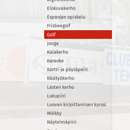
Elokuvakerho
Espanjan opiskelu
Frisbeegolf
Golf
Jooga
Kalakerho
Karaoke
Kortti-ja pöytäpelit
Käsityökerho
Lasten kerho
Lukupiiri
Luovan kirjoittamisen kurssi
Mölkky
Näytelmäpiiri