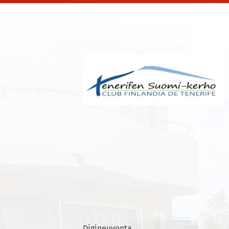
Siirry
sivun
sisältöön
Tenerifen Suomi-ker
Digineuvonta