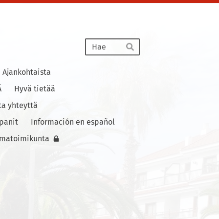
Haku
Hae
Ajankohtaista
Ä
Hyvä tietää
ta yhteyttä
panit
Información en español
lmatoimikunta