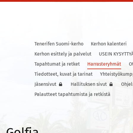
Tenerifen Suomi-kerho
Kerhon kalenteri
ho
Kerhon esittely ja palvelut
USEIN KYSYTTY
Tapahtumat ja retket
Harrasteryhmät
O
Tiedotteet, kuvat ja tarinat
Yhteistyökump
Jäsensivut
Hallituksen sivut
Ohje
Palautteet tapahtumista ja retkistä
Golfia