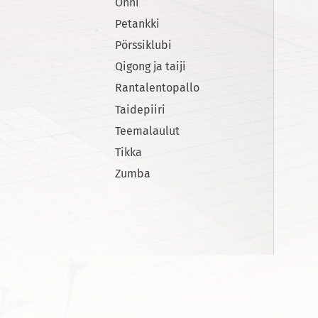
Onni
Petankki
Pörssiklubi
Qigong ja taiji
Rantalentopallo
Taidepiiri
Teemalaulut
Tikka
Zumba