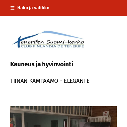
Siirry
Haku ja valikko
sivun
sisältöön
Tenerifen Suomi-kerho
Kauneus ja hyvinvointi
TIINAN KAMPAAMO - ELEGANTE