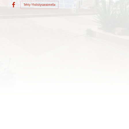
Tehty Yhdistysavaimella
Facebook