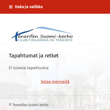
Siirry
Haku ja valikko
sivun
sisältöön
Tenerifen Suomi-kerho
Tapahtumat ja retket
Ei tulevia tapahtumia
Selaa menneitä
©
Tenerifen Suomi-kerho