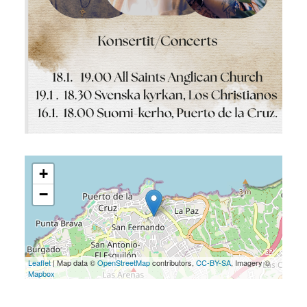
+
−
Leaflet
| Map data ©
OpenStreetMap
contributors,
CC-BY-SA
, Imagery ©
Mapbox