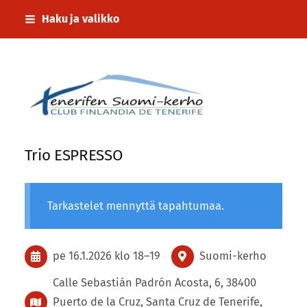
Siirry
Haku ja valikko
sivun
sisältöön
Tenerifen Suomi-kerho
Trio ESPRESSO
Tarkastelet mennyttä tapahtumaa.
pe 16.1.2026
klo 18
–
19
Suomi-kerho
Calle Sebastián Padrón Acosta, 6, 38400
Puerto de la Cruz, Santa Cruz de Tenerife,