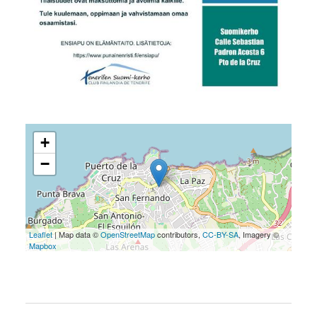
+
−
Leaflet
| Map data ©
OpenStreetMap
contributors,
CC-BY-SA
, Imagery ©
Mapbox