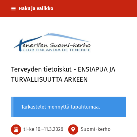
Siirry
Haku ja valikko
sivun
sisältöön
Tenerifen Suomi-kerho
Terveyden tietoiskut - ENSIAPUA JA
TURVALLISUUTTA ARKEEN
Tarkastelet mennyttä tapahtumaa.
ti-ke
10.
–
11.3.2026
Suomi-kerho