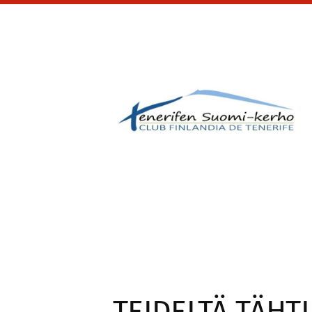
Siirry
sivun
sisältöön
Tenerifen Suomi-ker
TEIDELTÄ TÄHT