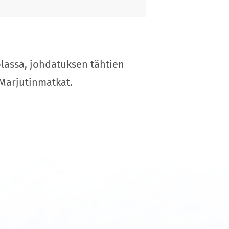
olassa, johdatuksen tähtien
 Marjutinmatkat.