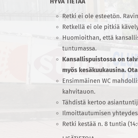
HYVÄ TIETÄÄ
Retki ei ole esteetön. Rav
Retkellä ei ole pitkiä kävel
Huomioithan, että kansalli
tuntumassa.
Kansallispuistossa on talv
myös kesäkuukausina. Ota
Ensimmäinen WC mahdollisu
kahvitauon.
Tähdistä kertoo asiantunti
Ilmoittautumisen yhteydessä
Retki kestää n. 8 tuntia (14