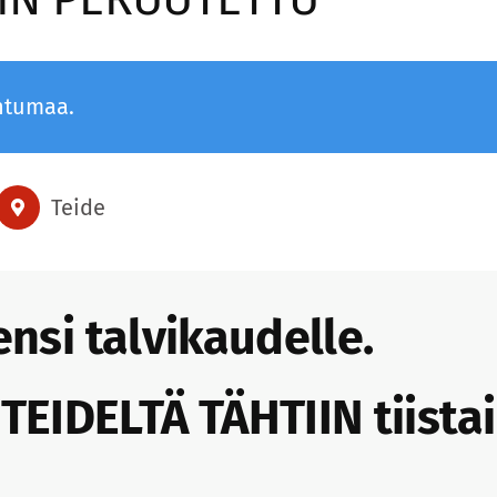
htumaa.
Teide
 ensi talvikaudelle.
EIDELTÄ TÄHTIIN tiistai