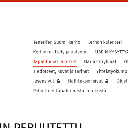
Tenerifen Suomi-kerho
Kerhon kalenteri
ho
Kerhon esittely ja palvelut
USEIN KYSYTTY
Tapahtumat ja retket
Harrasteryhmät
O
Tiedotteet, kuvat ja tarinat
Yhteistyökump
Jäsensivut
Hallituksen sivut
Ohje
Palautteet tapahtumista ja retkistä
IIN PERUUTETTU