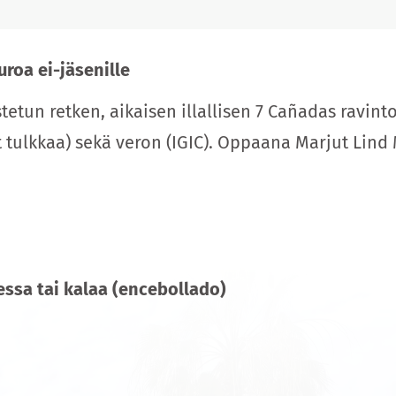
uroa ei-jäsenille
tetun retken, aikaisen illallisen 7 Cañadas ravint
 tulkkaa) sekä veron (IGIC). Oppaana Marjut Lind
ssa tai kalaa (encebollado)