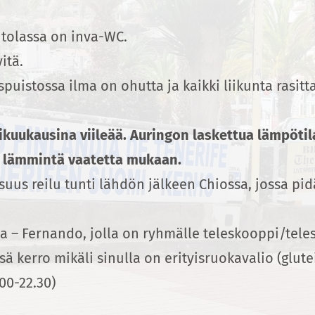
intolassa on inva-WC.
yitä.
spuistossa ilma on ohutta ja kaikki liikunta ras
ikuukausina viileää. Auringon laskettua lämpötil
 lämmintä vaatetta mukaan.
us reilu tunti lähdön jälkeen Chiossa, jossa p
ja – Fernando, jolla on ryhmälle teleskooppi/tel
 kerro mikäli sinulla on erityisruokavalio (gluteii
:00-22.30)