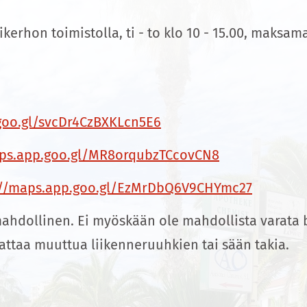
erhon toimistolla, ti - to klo 10 - 15.00, maksam
goo.gl/svcDr4CzBXKLcn5E6
aps.app.goo.gl/MR8orqubzTCcovCN8
://maps.app.goo.gl/EzMrDbQ6V9CHYmc27
 mahdollinen. Ei myöskään ole mahdollista varata
attaa muuttua liikenneruuhkien tai sään takia.