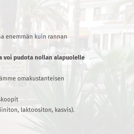
ittaa enemmän kuin rannan
a voi pudota nollan alapuolelle
idämme omakustanteisen
eskoopit
niton, laktoositon, kasvis).