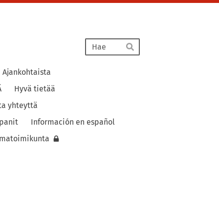
Haku
Hae
Ajankohtaista
Ä
Hyvä tietää
ta yhteyttä
panit
Información en español
lmatoimikunta