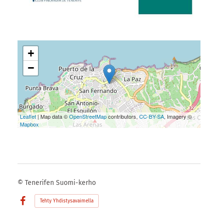
+
−
Leaflet
| Map data ©
OpenStreetMap
contributors,
CC-BY-SA
, Imagery ©
Mapbox
©
Tenerifen Suomi-kerho
Tehty Yhdistysavaimella
Facebook