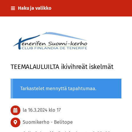
Siirry
Haku ja valikko
sivun
sisältöön
Tenerifen Suomi-kerho
TEEMALAULUILTA ikivihreät iskelmät
Tarkastelet mennyttä tapahtumaa.
la 16.3.2024
klo 17
Suomikerho - Belitope