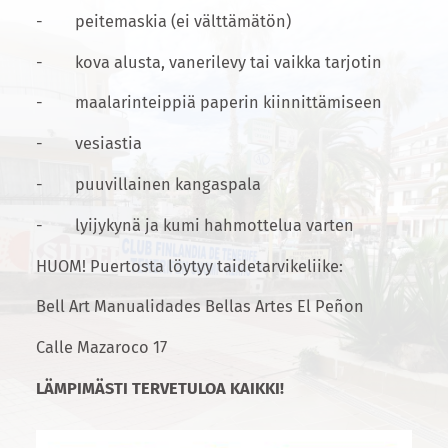
- peitemaskia (ei välttämätön)
- kova alusta, vanerilevy tai vaikka tarjotin
- maalarinteippiä paperin kiinnittämiseen
- vesiastia
- puuvillainen kangaspala
- lyijykynä ja kumi hahmottelua varten
HUOM! Puertosta löytyy taidetarvikeliike:
Bell Art Manualidades Bellas Artes El Peñon
Calle Mazaroco 17
LÄMPIMÄSTI TERVETULOA KAIKKI!