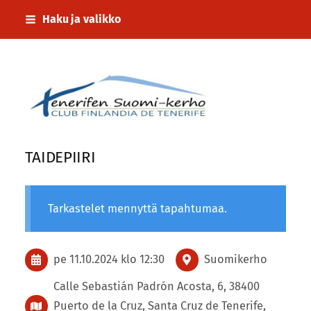
Siirry
Haku ja valikko
sivun
sisältöön
Tenerifen Suomi-kerho
TAIDEPIIRI
Tarkastelet mennyttä tapahtumaa.
pe 11.10.2024
klo 12:30
Suomikerho
Calle Sebastián Padrón Acosta, 6, 38400
Puerto de la Cruz, Santa Cruz de Tenerife,