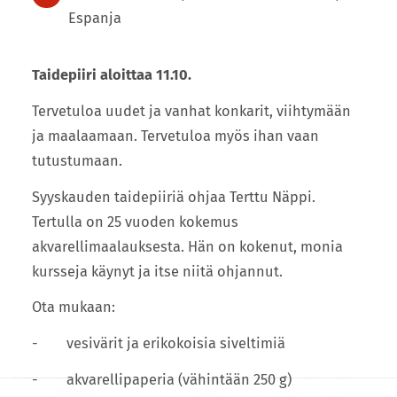
Espanja
Taidepiiri aloittaa 11.10.
Tervetuloa uudet ja vanhat konkarit, viihtymään
ja maalaamaan. Tervetuloa myös ihan vaan
tutustumaan.
Syyskauden taidepiiriä ohjaa Terttu Näppi.
Tertulla on 25 vuoden kokemus
akvarellimaalauksesta. Hän on kokenut, monia
kursseja käynyt ja itse niitä ohjannut.
Ota mukaan:
- vesivärit ja erikokoisia siveltimiä
- akvarellipaperia (vähintään 250 g)