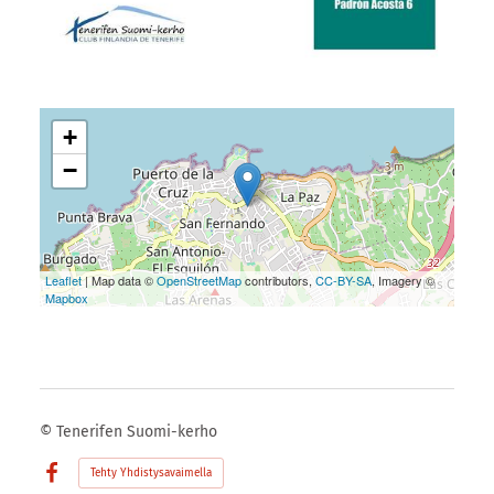
+
−
Leaflet
| Map data ©
OpenStreetMap
contributors,
CC-BY-SA
, Imagery ©
Mapbox
©
Tenerifen Suomi-kerho
Tehty Yhdistysavaimella
Facebook