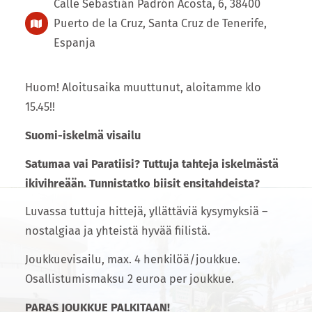
Calle Sebastián Padrón Acosta, 6, 38400
Puerto de la Cruz, Santa Cruz de Tenerife,
Espanja
Huom! Aloitusaika muuttunut, aloitamme klo
15.45!!
Suomi-iskelmä visailu
Satumaa vai Paratiisi? Tuttuja tahteja iskelmästä
ikivihreään. Tunnistatko biisit ensitahdeista?
Luvassa tuttuja hittejä, yllättäviä kysymyksiä –
nostalgiaa ja yhteistä hyvää fiilistä.
Joukkuevisailu, max. 4 henkilöä/joukkue.
Osallistumismaksu 2 euroa per joukkue.
PARAS JOUKKUE PALKITAAN!