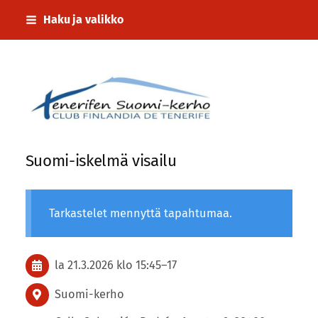
Siirry
Haku ja valikko
sivun
sisältöön
Tenerifen Suomi-kerho
Suomi-iskelmä visailu
Tarkastelet mennyttä tapahtumaa.
la 21.3.2026
klo 15:45
–
17
Suomi-kerho