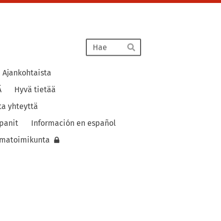
Haku
Hae
Ajankohtaista
Ä
Hyvä tietää
ta yhteyttä
panit
Información en español
lmatoimikunta