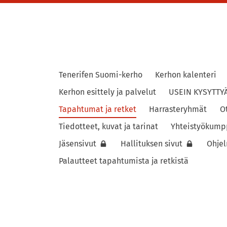
Tenerifen Suomi-kerho
Kerhon kalenteri
ho
Kerhon esittely ja palvelut
USEIN KYSYTTY
Tapahtumat ja retket
Harrasteryhmät
O
Tiedotteet, kuvat ja tarinat
Yhteistyökump
Jäsensivut
Hallituksen sivut
Ohje
Palautteet tapahtumista ja retkistä