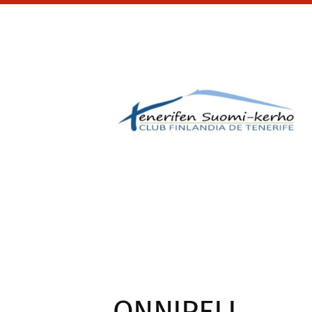
Siirry
sivun
sisältöön
Tenerifen Suomi-ker
ONNIPELI