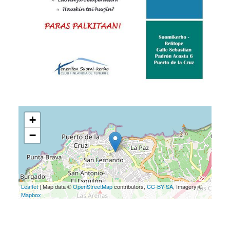
+
−
Leaflet
| Map data ©
OpenStreetMap
contributors,
CC-BY-SA
, Imagery ©
Mapbox