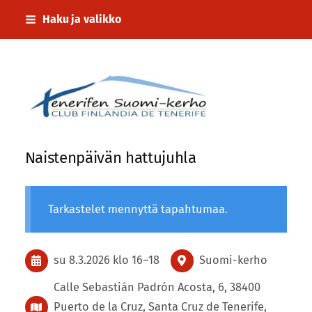
Siirry
Haku ja valikko
sivun
sisältöön
Tenerifen Suomi-kerho
Naistenpäivän hattujuhla
Tarkastelet mennyttä tapahtumaa.
su 8.3.2026
klo 16
–
18
Suomi-kerho
Calle Sebastián Padrón Acosta, 6, 38400
Puerto de la Cruz, Santa Cruz de Tenerife,