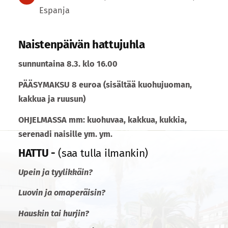
Espanja
Naistenpäivän hattujuhla
sunnuntaina 8.3. klo 16.00
PÄÄSYMAKSU 8 euroa (sisältää kuohujuoman,
kakkua ja ruusun)
OHJELMASSA mm: kuohuvaa, kakkua, kukkia,
serenadi naisille ym. ym.
HATTU -
(saa tulla ilmankin)
Upein ja tyylikkäin?
Luovin ja omaperäisin?
Hauskin tai hurjin?