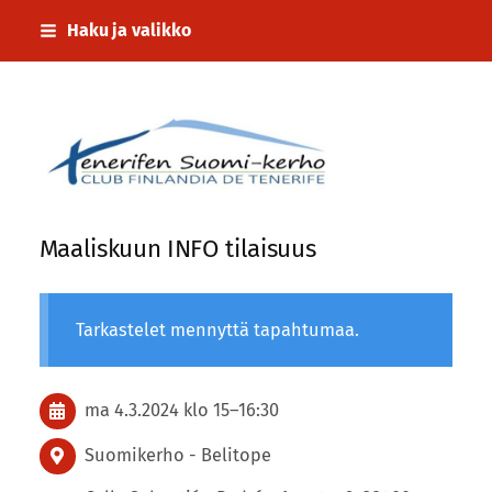
Siirry
Haku ja valikko
sivun
sisältöön
Tenerifen Suomi-kerho
Maaliskuun INFO tilaisuus
Tarkastelet mennyttä tapahtumaa.
ma 4.3.2024
klo 15
–
16:30
Suomikerho - Belitope