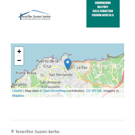
+
−
Leaflet
| Map data ©
OpenStreetMap
contributors,
CC-BY-SA
, Imagery ©
Mapbox
©
Tenerifen Suomi-kerho