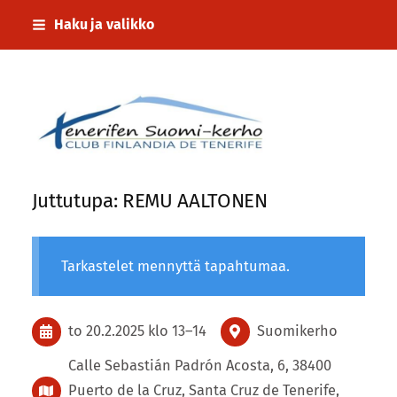
Siirry
Haku ja valikko
sivun
sisältöön
Tenerifen Suomi-kerho
Juttutupa: REMU AALTONEN
Tarkastelet mennyttä tapahtumaa.
to 20.2.2025
klo 13
–
14
Suomikerho
Calle Sebastián Padrón Acosta, 6, 38400
Puerto de la Cruz, Santa Cruz de Tenerife,