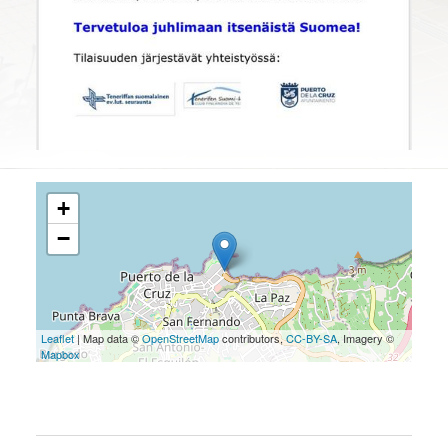
+
−
Leaflet
| Map data ©
OpenStreetMap
contributors,
CC-BY-SA
, Imagery ©
Mapbox