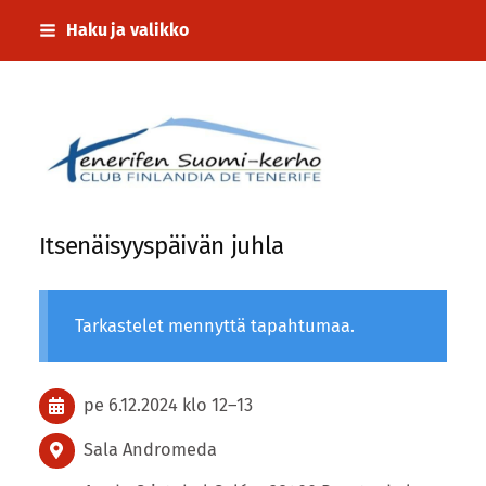
Siirry
Haku ja valikko
sivun
sisältöön
Tenerifen Suomi-kerho
Itsenäisyyspäivän juhla
Tarkastelet mennyttä tapahtumaa.
pe 6.12.2024
klo 12
–
13
Sala Andromeda