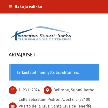
Siirry
Haku ja valikko
sivun
sisältöön
Tenerifen Suomi-kerho
ARPAJAISET
Tarkastelet mennyttä tapahtumaa.
1.
–
23.11.2024
Belitope, Suomi-kerho
Calle Sebastián Padrón Acosta, 6, 38400
Puerto de la Cruz, Santa Cruz de Tenerife,