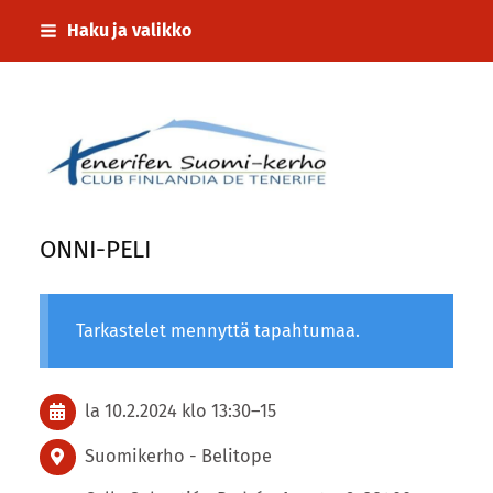
Siirry
Haku ja valikko
sivun
sisältöön
Tenerifen Suomi-kerho
ONNI-PELI
Tarkastelet mennyttä tapahtumaa.
la 10.2.2024
klo 13:30
–
15
Suomikerho - Belitope