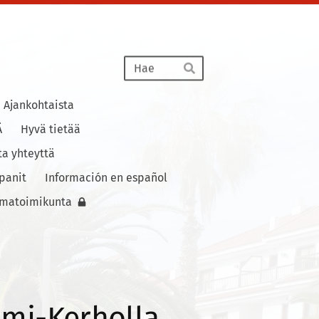
Haku
Hae
Ajankohtaista
Ä
Hyvä tietää
ta yhteyttä
panit
Información en español
lmatoimikunta
omi-Kerholla