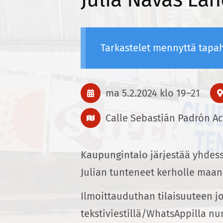
Tarkastelet mennyttä tapa
ma 5.2.2024
klo 19
–
21
Calle Sebastián Padrón Ac
Kaupungintalo järjestää yhdess
Julian tunteneet kerholle maana
Ilmoittauduthan tilaisuuteen j
tekstiviestillä/WhatsAppilla 