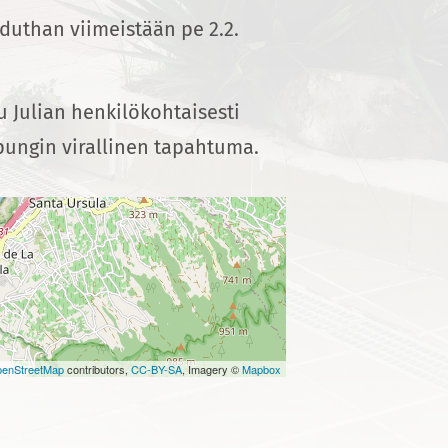
uduthan viimeistään pe 2.2.
u Julian henkilökohtaisesti
upungin virallinen tapahtuma.
enStreetMap
contributors,
CC-BY-SA
, Imagery ©
Mapbox