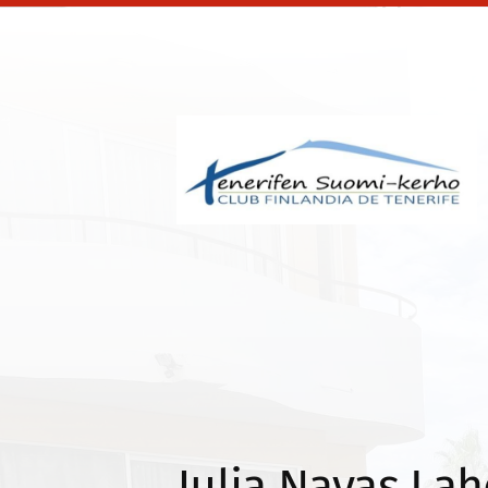
Siirry
sivun
sisältöön
Tenerifen Suomi-ker
Julia Navas La