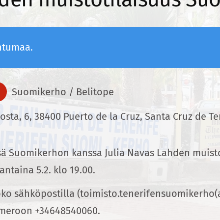
htumaa.
Suomikerho / Belitope
osta, 6, 38400 Puerto de la Cruz, Santa Cruz de Te
ä Suomikerhon kanssa Julia Navas Lahden muistot
ntaina 5.2. klo 19.00.
oko sähköpostilla (toimisto.tenerifensuomikerho(a
numeroon +34648540060.