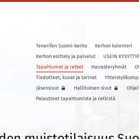
Tenerifen Suomi-kerho
Kerhon kalenteri
ho
Kerhon esittely ja palvelut
USEIN KYSYTTY
Tapahtumat ja retket
Harrasteryhmät
O
Tiedotteet, kuvat ja tarinat
Yhteistyökump
Jäsensivut
Hallituksen sivut
Ohje
Palautteet tapahtumista ja retkistä
hden muistotilaisuus Su