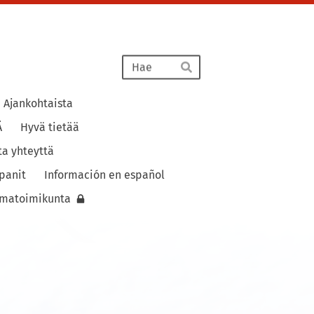
Haku
Hae
Ajankohtaista
Ä
Hyvä tietää
ta yhteyttä
panit
Información en español
lmatoimikunta