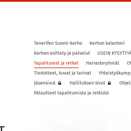
Tenerifen Suomi-kerho
Kerhon kalenteri
ho
Kerhon esittely ja palvelut
USEIN KYSYTTY
Tapahtumat ja retket
Harrasteryhmät
O
Tiedotteet, kuvat ja tarinat
Yhteistyökump
Jäsensivut
Hallituksen sivut
Ohje
Palautteet tapahtumista ja retkistä
T