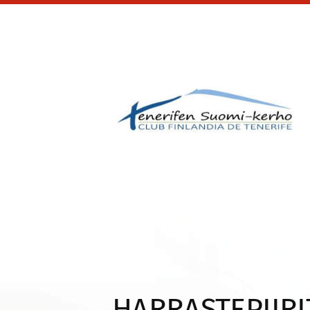
Siirry
sivun
sisältöön
Tenerifen Suomi-ker
HARRASTEPIIRI