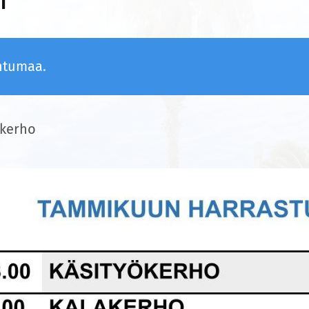
htumaa.
kerho