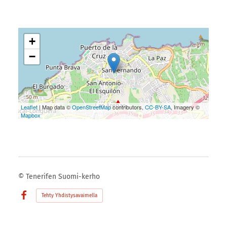
+
−
Leaflet
| Map data ©
OpenStreetMap
contributors,
CC-BY-SA
, Imagery ©
Mapbox
©
Tenerifen Suomi-kerho
Tehty Yhdistysavaimella
Facebook