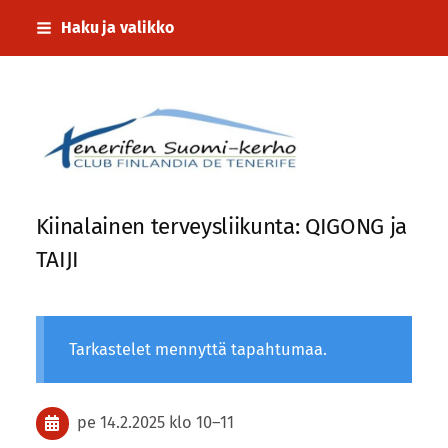
Siirry
Haku ja valikko
sivun
sisältöön
Tenerifen Suomi-kerho
Kiinalainen terveysliikunta: QIGONG ja
TAIJI
Tarkastelet mennyttä tapahtumaa.
pe 14.2.2025
klo 10
–
11