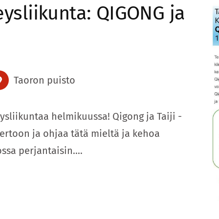
eysliikunta: QIGONG ja
Taoron puisto
ysliikuntaa helmikuussa! Qigong ja Taiji -
ertoon ja ohjaa tätä mieltä ja kehoa
ossa perjantaisin.…