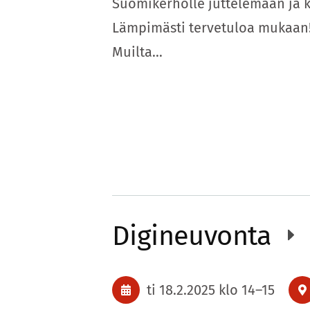
Suomikerholle juttelemaan ja 
Lämpimästi tervetuloa mukaan! 
Muilta…
Digineuvonta
ti 18.2.2025
klo 14
–
15