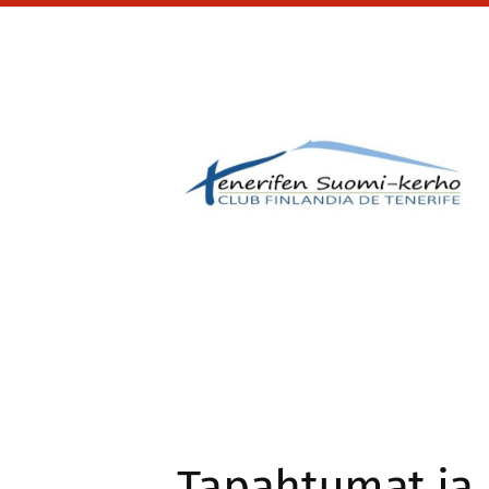
Siirry
sivun
sisältöön
Tenerifen Suomi-ker
Tapahtumat ja 