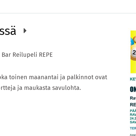
essä
Bar Reilupeli REPE
oka toinen maanantai ja palkinnot ovat
ortteja ja maukasta savulohta.