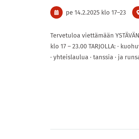
pe 14.2.2025
klo 17
–
23
Tervetuloa viettämään YSTÄVÄN
klo 17 – 23.00 TARJOLLA: · kuohu
· yhteislaulua · tanssia · ja ru