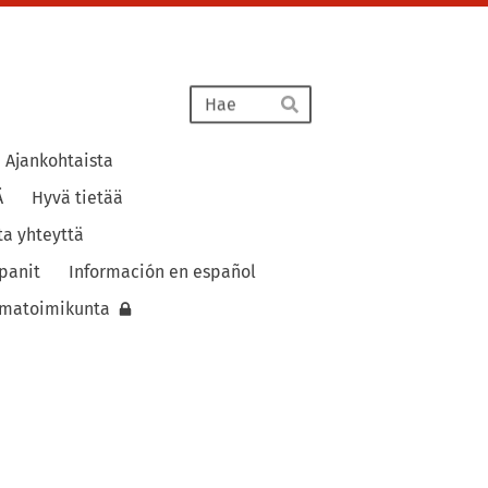
Haku
Hae
Ajankohtaista
Ä
Hyvä tietää
ta yhteyttä
panit
Información en español
lmatoimikunta