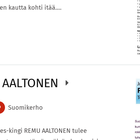
en kautta kohti itää.…
U AALTONEN
Suomikerho
nes-kingi REMU AALTONEN tulee