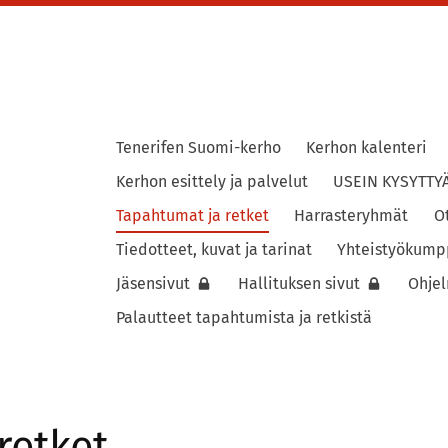
Tenerifen Suomi-kerho
Kerhon kalenteri
ho
Kerhon esittely ja palvelut
USEIN KYSYTTY
Tapahtumat ja retket
Harrasteryhmät
O
Tiedotteet, kuvat ja tarinat
Yhteistyökump
Jäsensivut
Hallituksen sivut
Ohje
Palautteet tapahtumista ja retkistä
retket